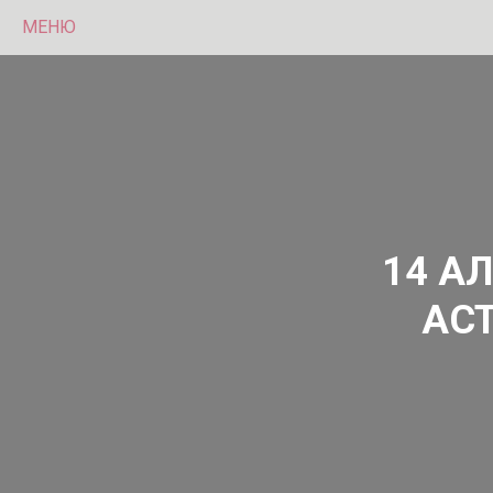
МЕНЮ
14 А
АС