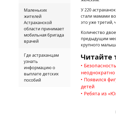
У 220 астрахано
Маленьких
стали мамами во
жителей
это уже третий,
Астраханской
области принимает
Количество двоен
мобильная бригада
предыдущим месяц
врачей
крупного малыша
Читайте 
Где астраханцам
узнать
Безопасность
информацию о
неоднократно
выплате детских
Появился фиг
пособий
детей
Ребята из «Ю