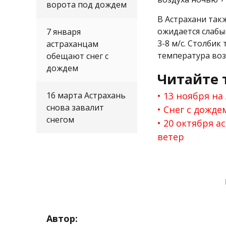
ворота под дождем
В Астрахани так
ожидается слабы
7 января
3-8 м/с. Столби
астраханцам
температура воз
обещают снег с
дождем
Читайте 
16 марта Астрахань
13 ноября на
снова завалит
Снег с дожде
снегом
20 октября 
ветер
Автор: