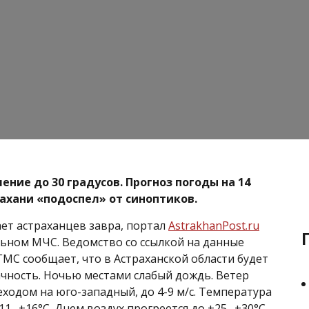
ение до 30 градусов. Прогноз погоды на 14
рахани «подоспел» от синоптиков.
ает астраханцев завра, портал
AstrakhanPost.ru
льном МЧС. Ведомство со ссылкой на данные
ГМС сообщает, что в Астраханской области будет
чность. Ночью местами слабый дождь. Ветер
еходом на юго-западный, до 4-9 м/с. Температура
11…+16°С. Днем воздух прогреется до +25…+30°С.