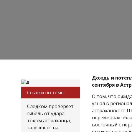
Дождь и потепл
сентября в Аст
Ссылки по теме:
О том, что ожид
узнал в региона
Следком проверяет
астраханского Ц
гибель от удара
переменная обла
током астраханца,
восточный с пер
залезшего на
воздуха ночью +