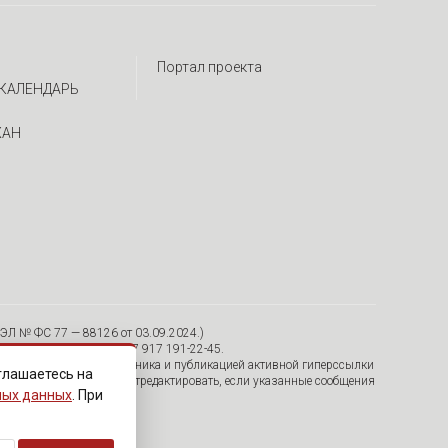
Портал проекта
КАЛЕНДАРЬ
ЖАН
ЭЛ № ФС 77 — 88126 от 03.09.2024.)
я, 30/12, пом. 15 Тел. +7 917 191-22-45.
тельно с указанием источника и публикацией активной гиперссылки
глашаетесь на
удалить их с сайта или отредактировать, если указанные сообщения
ных данных
. При