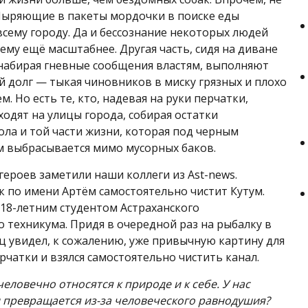
Ныряющие в пакеты мордочки в поиске еды
всему городу. Да и бессознание некоторых людей
ему ещё масштабнее. Другая часть, сидя на диване
набирая гневные сообщения властям, выполняют
й долг — тыкая чиновников в миску грязных и плохо
. Но есть те, кто, надевая на руки перчатки,
ходят на улицы города, собирая остатки
ола и той части жизни, которая под черным
 выбрасывается мимо мусорных баков.
героев заметили наши коллеги из Ast-news.
 по имени Артём самостоятельно чистит Кутум.
 18-летним студентом Астраханского
о техникума. Придя в очередной раз на рыбалку в
ец увидел, к сожалению, уже привычную картину для
рчатки и взялся самостоятельно чистить канал.
еловечно относятся к природе и к себе. У нас
н превращается из-за человеческого равнодушия?