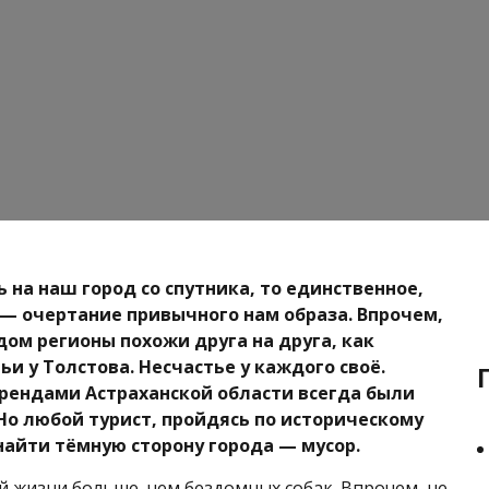
 на наш город со спутника, то единственное,
— очертание привычного нам образа. Впрочем,
дом регионы похожи друга на друга, как
и у Толстова. Несчастье у каждого своё.
рендами Астраханской области всегда были
 Но любой турист, пройдясь по историческому
найти тёмную сторону города — мусор.
ей жизни больше, чем бездомных собак. Впрочем, не