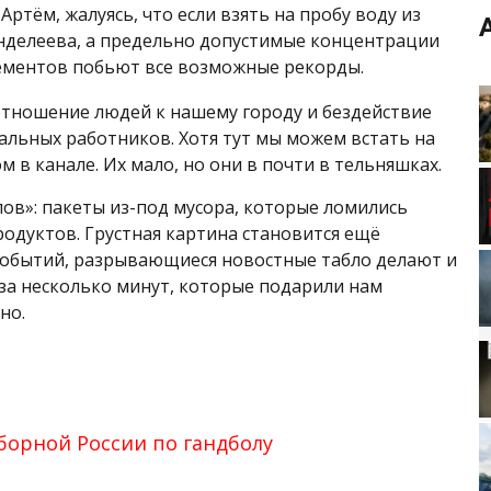
Артём, жалуясь, что если взять на пробу воду из
енделеева, а предельно допустимые концентрации
лементов побьют все возможные рекорды.
отношение людей к нашему городу и бездействие
альных работников. Хотя тут мы можем встать на
м в канале. Их мало, но они в почти в тельняшках.
ов»: пакеты из-под мусора, которые ломились
одуктов. Грустная картина становится ещё
событий, разрывающиеся новостные табло делают и
 за несколько минут, которые подарили нам
но.
борной России по гандболу