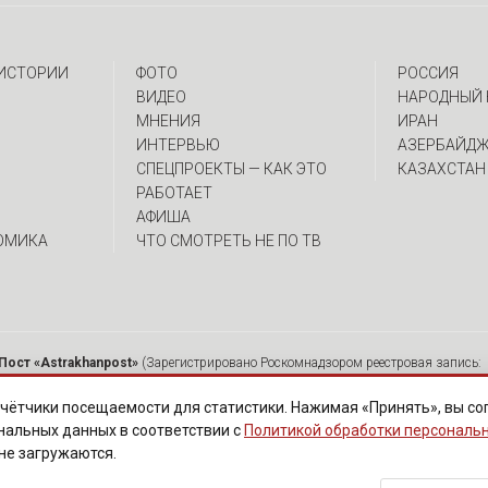
 ИСТОРИИ
ФОТО
РОССИЯ
ВИДЕО
НАРОДНЫЙ 
МНЕНИЯ
ИРАН
ИНТЕРВЬЮ
АЗЕРБАЙД
CПЕЦПРОЕКТЫ — КАК ЭТО
КАЗАХСТАН
РАБОТАЕТ
АФИША
ОМИКА
ЧТО СМОТРЕТЬ НЕ ПО ТВ
Пост «Astrakhanpost»
(Зарегистрировано Роскомнадзором реестровая запись: 
 Ю.А. Главный редактор: Вербина А.В. Адрес: 414000, г. Астрахань, ул. Советска
мещенных на страницах сетевого издания «Astrakhanpost», допускается исключи
чётчики посещаемости для статистики. Нажимая «Принять», вы со
ются без предварительного редактирования. Редакция оставляет за собой право 
нальных данных в соответствии с
Политикой обработки персональ
нарушают законы РФ. «САЙТ ПРЕДНАЗНАЧЕН ДЛЯ АУДИТОРИИ 18+»
 не загружаются.