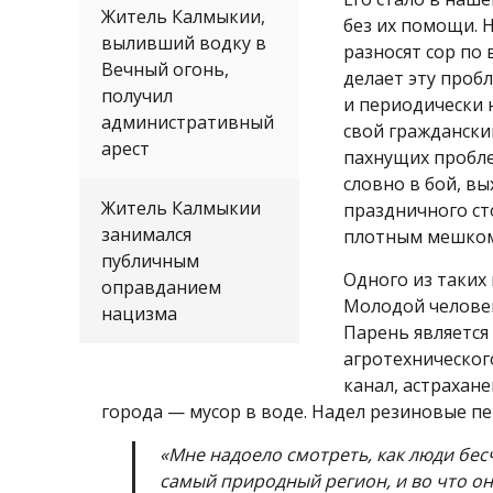
Житель Калмыкии,
без их помощи. 
выливший водку в
разносят сор по 
Вечный огонь,
делает эту пробл
получил
и периодически 
административный
свой граждански
арест
пахнущих проблем
словно в бой, вы
Житель Калмыкии
праздничного ст
занимался
плотным мешком
публичным
Одного из таких 
оправданием
Молодой человек
нацизма
Парень является
агротехническог
канал, астрахан
города — мусор в воде. Надел резиновые пе
«Мне надоело смотреть, как люди бесч
самый природный регион, и во что о