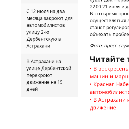
22:00 21 июля и д
С 12 июля на два
В это время про
месяца закроют для
осуществляться 
автомобилистов
станет регулиро
улицу 2-ю
объехать пробле
Дербентскую в
Фото: пресс-слу
Астрахани
Читайте 
В Астрахани на
улице Дербентской
В воскресень
перекроют
машин и марш
движение на 19
Красная Набе
дней
автомобилисто
В Астрахани 
движение