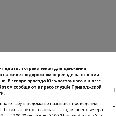
ут длиться ограничения для движения
в на железнодорожном переезде на станции
ани. В створе проезда Юго-восточного и шоссе
б этом сообщают в пресс-службе Приволжской
и.
нного табу в ведомстве называют проведение
. Таких запретов, начиная с сегодняшнего вечера,
 – с 22:00 20 июля и до 04:00 21 июля. А второй – с