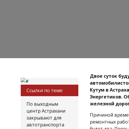
Двое суток буд
автомобилисто
Кутум в Астрах
Ссылки по теме:
Энергетиков. О
железной дорог
По выходным
центр Астрахани
Причиной време
закрывают для
ремонтных работ
автотранспорта
будет два. Первый