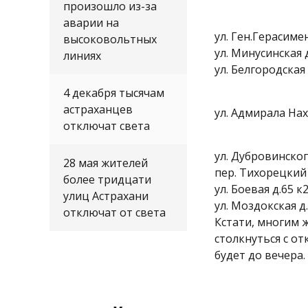
произошло из-за
аварии на
ул. Ген.Герасименк
высоковольтных
ул. Минусинская д
линиях
ул. Белгородская 
4 декабря тысячам
астраханцев
ул. Адмирала На
отключат света
ул. Дубровинского 
28 мая жителей
пер. Тихорецкий д
более тридцати
ул. Боевая д.65 к2
улиц Астрахани
ул. Моздокская д.
отключат от света
Кстати, многим 
столкнуться с от
будет до вечера.