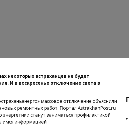
омах некоторых астраханцев не будет
ия. И в воскресенье отключение света в
 Астраханьэнерго» массовое отключение объяснили
новых ремонтных работ. Портал AstrakhanPost.ru
но энергетики станут заниматься профилактикой
елимся информацией: