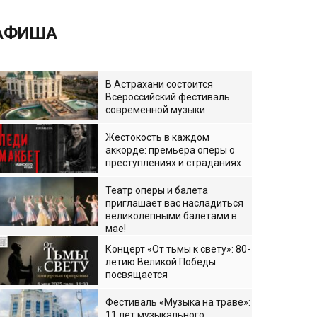
АФИША
В Астрахани состоится
Всероссийский фестиваль
современной музыки
Жестокость в каждом
аккорде: премьера оперы о
преступлениях и страданиях
Театр оперы и балета
приглашает вас насладиться
великолепными балетами в
мае!
Концерт «От тьмы к свету»: 80-
летию Великой Победы
посвящается
Фестиваль «Музыка на траве»:
11 лет музыкального