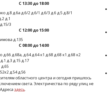
С 13:30 до 18:00
о д.8 д.6а д.6/2 д.6/1 д.6/3 д.6 д.5 д.8/1
.2 д.1
д.15/3
С 12:00 до 15:00
химова д.135
С 08:00 до 14:00
д.66 д.68а, д.64 д.64 к1 д.68 д.68 к1 д.68 к2
.1 д.3 д.15 д.17
 д.65
52к2 д.54 д.56
жителям областного центра и сегодня пришлось
ключением света. Электричества по ряду улиц не
 Адреса
здесь
.