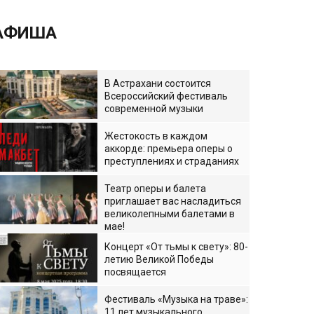
АФИША
В Астрахани состоится
Всероссийский фестиваль
современной музыки
Жестокость в каждом
аккорде: премьера оперы о
преступлениях и страданиях
Театр оперы и балета
приглашает вас насладиться
великолепными балетами в
мае!
Концерт «От тьмы к свету»: 80-
летию Великой Победы
посвящается
Фестиваль «Музыка на траве»:
11 лет музыкального