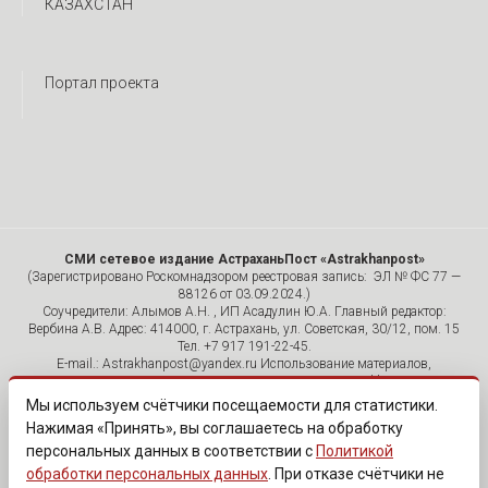
КАЗАХСТАН
Портал проекта
СМИ сетевое издание АстраханьПост «Astrakhanpost»
(Зарегистрировано Роскомнадзором реестровая запись: ЭЛ № ФС 77 —
88126 от 03.09.2024.)
Соучредители: Алымов А.Н. , ИП Асадулин Ю.А. Главный редактор:
Вербина А.В. Адрес: 414000, г. Астрахань, ул. Советская, 30/12, пом. 15
Тел. +7 917 191-22-45.
E-mail.: Astrakhanpost@yandex.ru Использование материалов,
размещенных на страницах сетевого издания «Astrakhanpost»,
допускается исключительно с указанием источника и публикацией
Мы используем счётчики посещаемости для статистики.
активной гиперссылки на портал Astrakhanpost.ru. Комментарии
Нажимая «Принять», вы соглашаетесь на обработку
читателей сайта размещаются без предварительного редактирования.
персональных данных в соответствии с
Политикой
Редакция оставляет за собой право удалить их с сайта или
отредактировать, если указанные сообщения нарушают законы РФ.
обработки персональных данных
. При отказе счётчики не
«САЙТ ПРЕДНАЗНАЧЕН ДЛЯ АУДИТОРИИ 18+»