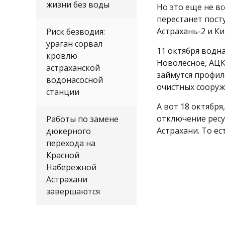
жизни без воды
Но это еще не вс
перестанет пост
Астрахань-2 и Ки
Риск безводия:
ураган сорвал
11 октября водн
кровлю
Новолесное, АЦК
астраханской
займутся профи
водонасосной
очистных сооруж
станции
А вот 18 октябр
отключение ресу
Работы по замене
Астрахани. То ес
дюкерного
перехода на
Красной
Набережной
Астрахани
завершаются