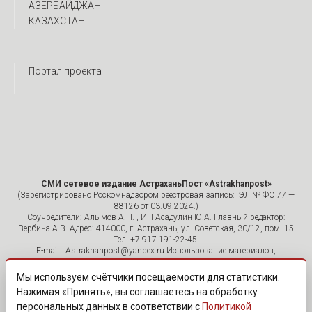
АЗЕРБАЙДЖАН
КАЗАХСТАН
Портал проекта
СМИ сетевое издание АстраханьПост «Astrakhanpost»
(Зарегистрировано Роскомнадзором реестровая запись: ЭЛ № ФС 77 —
88126 от 03.09.2024.)
Соучредители: Алымов А.Н. , ИП Асадулин Ю.А. Главный редактор:
Вербина А.В. Адрес: 414000, г. Астрахань, ул. Советская, 30/12, пом. 15
Тел. +7 917 191-22-45.
E-mail.: Astrakhanpost@yandex.ru Использование материалов,
размещенных на страницах сетевого издания «Astrakhanpost»,
допускается исключительно с указанием источника и публикацией
Мы используем счётчики посещаемости для статистики.
активной гиперссылки на портал Astrakhanpost.ru. Комментарии
Нажимая «Принять», вы соглашаетесь на обработку
читателей сайта размещаются без предварительного редактирования.
персональных данных в соответствии с
Политикой
Редакция оставляет за собой право удалить их с сайта или