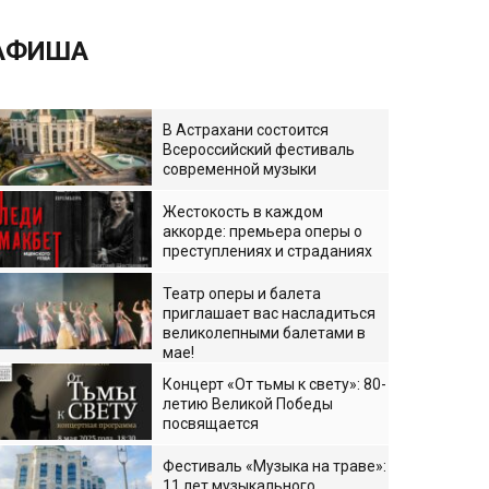
АФИША
В Астрахани состоится
Всероссийский фестиваль
современной музыки
Жестокость в каждом
аккорде: премьера оперы о
преступлениях и страданиях
Театр оперы и балета
приглашает вас насладиться
великолепными балетами в
мае!
Концерт «От тьмы к свету»: 80-
летию Великой Победы
посвящается
Фестиваль «Музыка на траве»:
11 лет музыкального