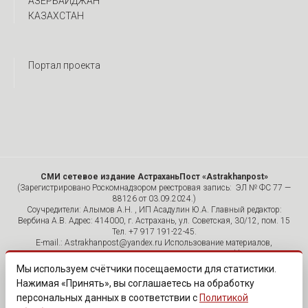
АЗЕРБАЙДЖАН
КАЗАХСТАН
Портал проекта
СМИ сетевое издание АстраханьПост «Astrakhanpost»
(Зарегистрировано Роскомнадзором реестровая запись: ЭЛ № ФС 77 —
88126 от 03.09.2024.)
Соучредители: Алымов А.Н. , ИП Асадулин Ю.А. Главный редактор:
Вербина А.В. Адрес: 414000, г. Астрахань, ул. Советская, 30/12, пом. 15
Тел. +7 917 191-22-45.
E-mail.: Astrakhanpost@yandex.ru Использование материалов,
размещенных на страницах сетевого издания «Astrakhanpost»,
допускается исключительно с указанием источника и публикацией
Мы используем счётчики посещаемости для статистики.
активной гиперссылки на портал Astrakhanpost.ru. Комментарии
Нажимая «Принять», вы соглашаетесь на обработку
читателей сайта размещаются без предварительного редактирования.
персональных данных в соответствии с
Политикой
Редакция оставляет за собой право удалить их с сайта или