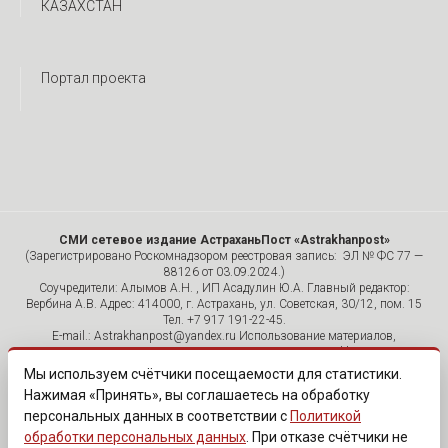
КАЗАХСТАН
Портал проекта
СМИ сетевое издание АстраханьПост «Astrakhanpost»
(Зарегистрировано Роскомнадзором реестровая запись: ЭЛ № ФС 77 —
88126 от 03.09.2024.)
Соучредители: Алымов А.Н. , ИП Асадулин Ю.А. Главный редактор:
Вербина А.В. Адрес: 414000, г. Астрахань, ул. Советская, 30/12, пом. 15
Тел. +7 917 191-22-45.
E-mail.: Astrakhanpost@yandex.ru Использование материалов,
размещенных на страницах сетевого издания «Astrakhanpost»,
допускается исключительно с указанием источника и публикацией
Мы используем счётчики посещаемости для статистики.
активной гиперссылки на портал Astrakhanpost.ru. Комментарии
Нажимая «Принять», вы соглашаетесь на обработку
читателей сайта размещаются без предварительного редактирования.
персональных данных в соответствии с
Политикой
Редакция оставляет за собой право удалить их с сайта или
отредактировать, если указанные сообщения нарушают законы РФ.
обработки персональных данных
. При отказе счётчики не