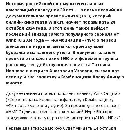
История российской поп-музыки и главных
композиций последних 30 лет — в восьмисерийном
документальном проекте «Хит» (16+), который
онлайн-кинотеатр Wink.ru начнет показывать 24
октября 2024 года. В этот день также выйдет
последний эпизод самого популярного сериала от
Wink.ru 2024 года — «Комбинация» (18+) о первой
женской поп-группе, хиты которой звучали
буквально из каждого утюга. В документальном
проекте о начале лихих 1990-х и феномене группы
расскажут ее действующая солистка Татьяна
Иванова и актриса Анастасия Уколова, сыгравшая
певицу и экс-солистку «Комбинации» Алену Апину в
юности.
Документальный проект пополнит линейку Wink Originals
(«‎Слово пацана. Кровь на асфальте»‎, «Комбинация»‎,
«Фишер», «Балет» и другие). За производство отвечает
«НМГ Студия» совместно с компанией Hype Film при
поддержке Института развития интернета (АНО «‎ИРИ»‎).
Первые два эпизода можно будет увидеть 24 октября