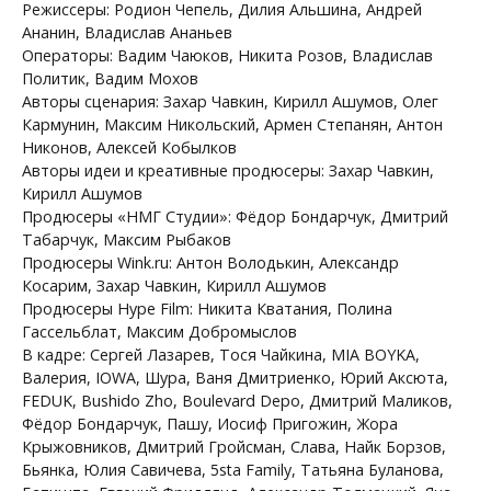
Режиссеры: Родион Чепель, Дилия Альшина, Андрей
Ананин, Владислав Ананьев
Операторы: Вадим Чаюков, Никита Розов, Владислав
Политик, Вадим Мохов
Авторы сценария: Захар Чавкин, Кирилл Ашумов, Олег
Кармунин, Максим Никольский, Армен Степанян, Антон
Никонов, Алексей Кобылков
Авторы идеи и креативные продюсеры: Захар Чавкин,
Кирилл Ашумов
Продюсеры «НМГ Студии»: Фёдор Бондарчук, Дмитрий
Табарчук, Максим Рыбаков
Продюсеры Wink.ru: Антон Володькин, Александр
Косарим, Захар Чавкин, Кирилл Ашумов
Продюсеры Hype Film: Никита Кватания, Полина
Гассельблат, Максим Добромыслов
В кадре: Сергей Лазарев, Тося Чайкина, MIA BOYKA,
Валерия, IOWA, Шура, Ваня Дмитриенко, Юрий Аксюта,
FEDUK, Bushido Zho, Boulevard Depo, Дмитрий Маликов,
Фёдор Бондарчук, Пашу, Иосиф Пригожин, Жора
Крыжовников, Дмитрий Гройсман, Слава, Найк Борзов,
Бьянка, Юлия Савичева, 5sta Family, Татьяна Буланова,