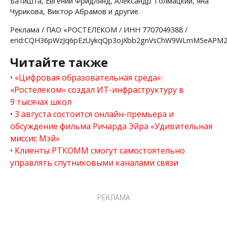
Батишта, Евгений Фридлянд, Александр Толмацкий, Яна
Чурикова, Виктор Абрамов и другие.
Реклама / ПАО «РОСТЕЛЕКОМ / ИНН 7707049388 /
erid:CQH36pWzJq6pEzUykqQp3ojXbb2gnVsChW9WLmM5eAPM
Читайте также
«Цифровая образовательная среда»:
«Ростелеком» создал ИТ-инфраструктуру в
9 тысячах школ
3 августа состоится онлайн-премьера и
обсуждение фильма Ричарда Эйра «Удивительная
миссис Мэй»
Клиенты РТКОММ смогут самостоятельно
управлять спутниковыми каналами связи
РЕКЛАМА