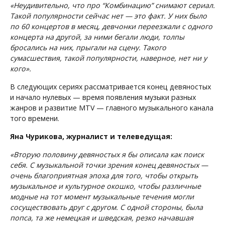
«Неудивительно, что про “Комбинацию” снимают сериал.
Такой популярности сейчас нет — это факт. У них было
по 60 концертов в месяц, девчонки переезжали с одного
концерта на другой, за ними бегали люди, толпы
бросались на них, прыгали на сцену. Такого
сумасшествия, такой популярности, наверное, нет ни у
кого».
В следующих сериях рассматривается конец девяностых
и начало нулевых — время появления музыки разных
жанров и развитие MTV — главного музыкального канала
того времени.
Яна Чурикова, журналист и телеведущая:
«Вторую половину девяностых я бы описала как поиск
себя. С музыкальной точки зрения конец девяностых —
очень благоприятная эпоха для того, чтобы открыть
музыкальное и культурное окошко, чтобы различные
модные на тот момент музыкальные течения могли
сосуществовать друг с другом. С одной стороны, была
попса, та же немецкая и шведская, резко начавшая