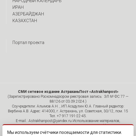
НАРОДНЫЙ КАЛЕНДАРЬ
ИРАН
АЗЕРБАЙДЖАН
КАЗАХСТАН
Портал проекта
СМИ сетевое издание АстраханьПост «Astrakhanpost»
(Зарегистрировано Роскомнадзором реестровая запись: ЭЛ № ФС 77 —
88126 от 03.09.2024.)
Соучредители: Алымов А.Н. , ИП Асадулин Ю.А. Главный редактор:
Вербина А.В. Адрес: 414000, г. Астрахань, ул. Советская, 30/12, пом. 15
Тел. +7 917 191-22-45.
E-mail.: Astrakhanpost@yandex.ru Использование материалов,
размещенных на страницах сетевого издания «Astrakhanpost»,
допускается исключительно с указанием источника и публикацией
Мы используем счётчики посещаемости для статистики.
активной гиперссылки на портал Astrakhanpost.ru. Комментарии