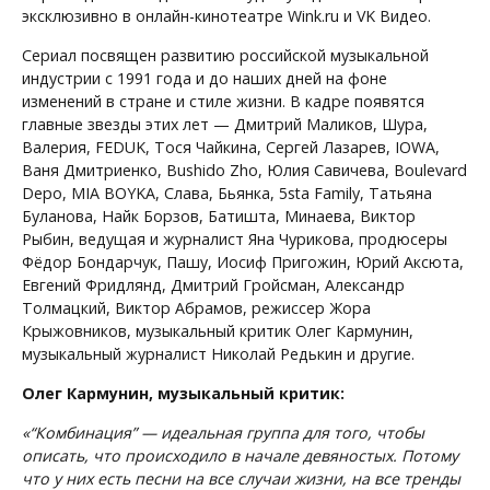
эксклюзивно в онлайн-кинотеатре Wink.ru и VK Видео.
Сериал посвящен развитию российской музыкальной
индустрии с 1991 года и до наших дней на фоне
изменений в стране и стиле жизни. В кадре появятся
главные звезды этих лет — Дмитрий Маликов, Шура,
Валерия, FEDUK, Тося Чайкина, Сергей Лазарев, IOWA,
Ваня Дмитриенко, Bushido Zho, Юлия Савичева, Boulevard
Depo, MIA BOYKA, Слава, Бьянка, 5sta Family, Татьяна
Буланова, Найк Борзов, Батишта, Минаева, Виктор
Рыбин, ведущая и журналист Яна Чурикова, продюсеры
Фёдор Бондарчук, Пашу, Иосиф Пригожин, Юрий Аксюта,
Евгений Фридлянд, Дмитрий Гройсман, Александр
Толмацкий, Виктор Абрамов, режиссер Жора
Крыжовников, музыкальный критик Олег Кармунин,
музыкальный журналист Николай Редькин и другие.
Олег Кармунин, музыкальный критик:
«“Комбинация” — идеальная группа для того, чтобы
описать, что происходило в начале девяностых. Потому
что у них есть песни на все случаи жизни, на все тренды