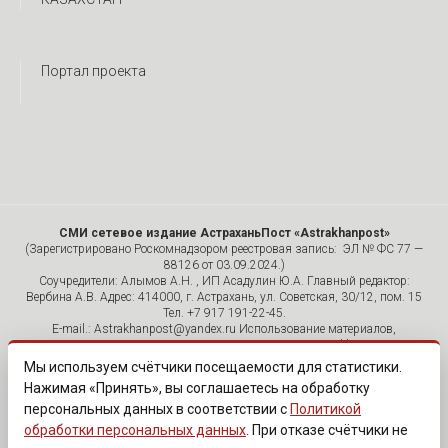
Портал проекта
СМИ сетевое издание АстраханьПост «Astrakhanpost»
(Зарегистрировано Роскомнадзором реестровая запись: ЭЛ № ФС 77 —
88126 от 03.09.2024.)
Соучредители: Алымов А.Н. , ИП Асадулин Ю.А. Главный редактор:
Вербина А.В. Адрес: 414000, г. Астрахань, ул. Советская, 30/12, пом. 15
Тел. +7 917 191-22-45.
E-mail.: Astrakhanpost@yandex.ru Использование материалов,
размещенных на страницах сетевого издания «Astrakhanpost»,
допускается исключительно с указанием источника и публикацией
Мы используем счётчики посещаемости для статистики.
активной гиперссылки на портал Astrakhanpost.ru. Комментарии
Нажимая «Принять», вы соглашаетесь на обработку
читателей сайта размещаются без предварительного редактирования.
персональных данных в соответствии с
Политикой
Редакция оставляет за собой право удалить их с сайта или
отредактировать, если указанные сообщения нарушают законы РФ.
обработки персональных данных
. При отказе счётчики не
«САЙТ ПРЕДНАЗНАЧЕН ДЛЯ АУДИТОРИИ 18+»