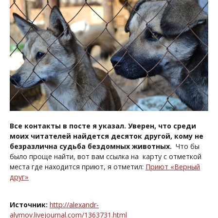
Все контакты в посте я указал. Уверен, что среди
моих читателей найдется десяток другой, кому не
безразлична судьба бездомных животных.
Что бы
было проще найти, вот вам ссылка на карту с отметкой
места где находится приют, я отметил:
Приют «Верный
друг»
Источник:
http://alexandr-
alymov.livejournal.com/1363731.html