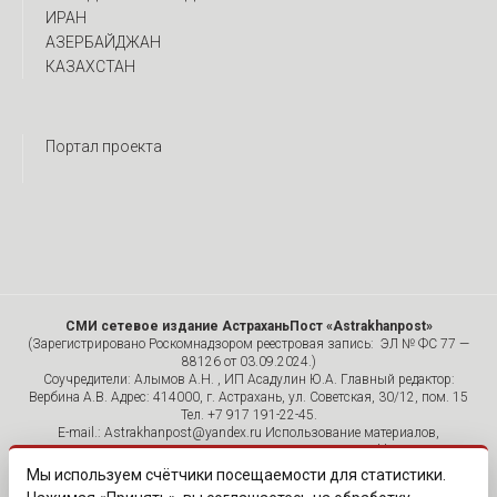
ИРАН
АЗЕРБАЙДЖАН
КАЗАХСТАН
Портал проекта
СМИ сетевое издание АстраханьПост «Astrakhanpost»
(Зарегистрировано Роскомнадзором реестровая запись: ЭЛ № ФС 77 —
88126 от 03.09.2024.)
Соучредители: Алымов А.Н. , ИП Асадулин Ю.А. Главный редактор:
Вербина А.В. Адрес: 414000, г. Астрахань, ул. Советская, 30/12, пом. 15
Тел. +7 917 191-22-45.
E-mail.: Astrakhanpost@yandex.ru Использование материалов,
размещенных на страницах сетевого издания «Astrakhanpost»,
допускается исключительно с указанием источника и публикацией
Мы используем счётчики посещаемости для статистики.
активной гиперссылки на портал Astrakhanpost.ru. Комментарии