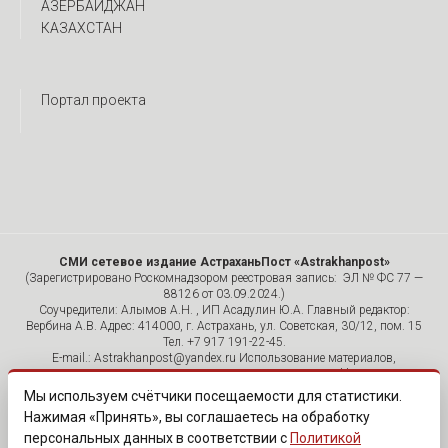
АЗЕРБАЙДЖАН
КАЗАХСТАН
Портал проекта
СМИ сетевое издание АстраханьПост «Astrakhanpost»
(Зарегистрировано Роскомнадзором реестровая запись: ЭЛ № ФС 77 —
88126 от 03.09.2024.)
Соучредители: Алымов А.Н. , ИП Асадулин Ю.А. Главный редактор:
Вербина А.В. Адрес: 414000, г. Астрахань, ул. Советская, 30/12, пом. 15
Тел. +7 917 191-22-45.
E-mail.: Astrakhanpost@yandex.ru Использование материалов,
размещенных на страницах сетевого издания «Astrakhanpost»,
допускается исключительно с указанием источника и публикацией
Мы используем счётчики посещаемости для статистики.
активной гиперссылки на портал Astrakhanpost.ru. Комментарии
Нажимая «Принять», вы соглашаетесь на обработку
читателей сайта размещаются без предварительного редактирования.
персональных данных в соответствии с
Политикой
Редакция оставляет за собой право удалить их с сайта или