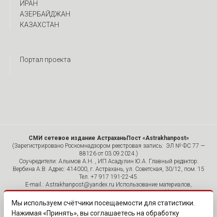
ИРАН
АЗЕРБАЙДЖАН
КАЗАХСТАН
Портал проекта
СМИ сетевое издание АстраханьПост «Astrakhanpost»
(Зарегистрировано Роскомнадзором реестровая запись: ЭЛ № ФС 77 —
88126 от 03.09.2024.)
Соучредители: Алымов А.Н. , ИП Асадулин Ю.А. Главный редактор:
Вербина А.В. Адрес: 414000, г. Астрахань, ул. Советская, 30/12, пом. 15
Тел. +7 917 191-22-45.
E-mail.: Astrakhanpost@yandex.ru Использование материалов,
размещенных на страницах сетевого издания «Astrakhanpost»,
допускается исключительно с указанием источника и публикацией
Мы используем счётчики посещаемости для статистики.
активной гиперссылки на портал Astrakhanpost.ru. Комментарии
Нажимая «Принять», вы соглашаетесь на обработку
читателей сайта размещаются без предварительного редактирования.