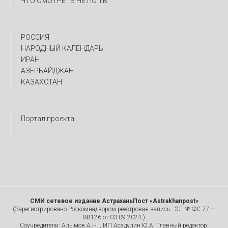
ЧТО СМОТРЕТЬ НЕ ПО ТВ
РОССИЯ
НАРОДНЫЙ КАЛЕНДАРЬ
ИРАН
АЗЕРБАЙДЖАН
КАЗАХСТАН
Портал проекта
СМИ сетевое издание АстраханьПост «Astrakhanpost»
(Зарегистрировано Роскомнадзором реестровая запись: ЭЛ № ФС 77 —
88126 от 03.09.2024.)
Соучредители: Алымов А.Н. , ИП Асадулин Ю.А. Главный редактор: