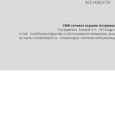
ВСЕ НОВОСТИ
СМИ сетевое издание Астрахань
Соучредители: Алымов А.Н. , ИП Асадулин
E-mail.: Astrakhanpost@yandex.ru Использование материалов, раз
на портал Astrakhanpost.ru. Комментарии читателей сайта размеща