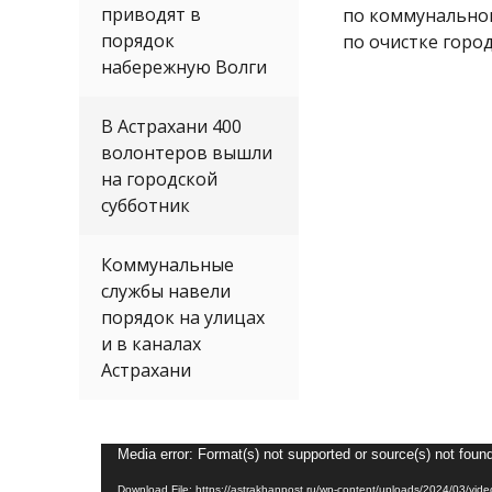
приводят в
по коммунальном
порядок
по очистке город
набережную Волги
Видеоплеер
В Астрахани 400
волонтеров вышли
на городской
субботник
Коммунальные
службы навели
порядок на улицах
и в каналах
Астрахани
Media error: Format(s) not supported or source(s) not foun
Download File: https://astrakhanpost.ru/wp-content/uploads/2024/03/vi