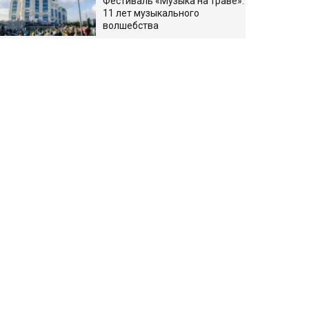
Фестиваль «Музыка на траве»:
11 лет музыкального
волшебства