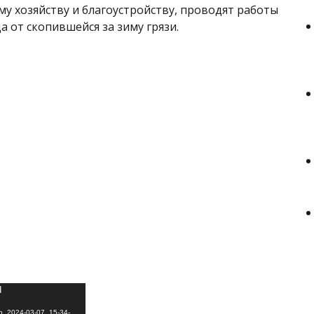
у хозяйству и благоустройству, проводят работы
а от скопившейся за зиму грязи.
d
deo_2024-03-07_15-34-