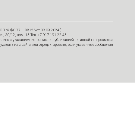
ЭЛ № ФС 77 — 88126 от 03.09.2024.)
я, 30/12, пом. 15 Тел. +7 917 191-22-45.
тельно с указанием источника и публикацией активной гиперссылки
удалить их с сайта или отредактировать, если указанные сообщения