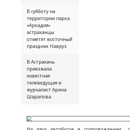
В субботу на
территории парка
«Аркадия»
астраханцы
отметят восточный
праздник Навруз
В Астрахань
приезжала
известная
телеведущая и
журналист Арина
Шарапова
На двух автобусов в сопровождении 