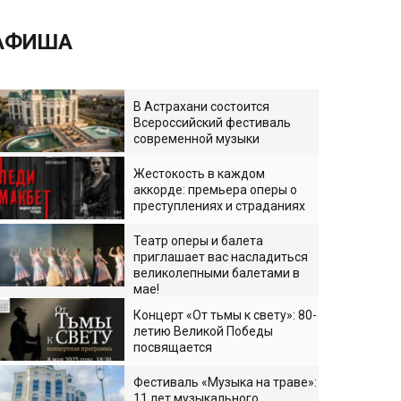
АФИША
В Астрахани состоится
Всероссийский фестиваль
современной музыки
Жестокость в каждом
аккорде: премьера оперы о
преступлениях и страданиях
Театр оперы и балета
приглашает вас насладиться
великолепными балетами в
мае!
Концерт «От тьмы к свету»: 80-
летию Великой Победы
посвящается
Фестиваль «Музыка на траве»:
11 лет музыкального