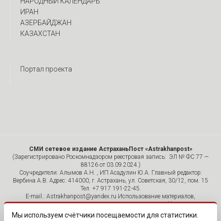
НАРОДНЫЙ КАЛЕНДАРЬ
ИРАН
АЗЕРБАЙДЖАН
КАЗАХСТАН
Портал проекта
СМИ сетевое издание АстраханьПост «Astrakhanpost»
(Зарегистрировано Роскомнадзором реестровая запись: ЭЛ № ФС 77 —
88126 от 03.09.2024.)
Соучредители: Алымов А.Н. , ИП Асадулин Ю.А. Главный редактор:
Вербина А.В. Адрес: 414000, г. Астрахань, ул. Советская, 30/12, пом. 15
Тел. +7 917 191-22-45.
E-mail.: Astrakhanpost@yandex.ru Использование материалов,
размещенных на страницах сетевого издания «Astrakhanpost»,
допускается исключительно с указанием источника и публикацией
Мы используем счётчики посещаемости для статистики.
активной гиперссылки на портал Astrakhanpost.ru. Комментарии