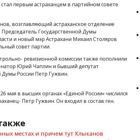
н стал первым астраханцем в партийном совете
нов, возглавляющий астраханское отделение
, Председатель Государственной Думы
ласти и новый мэр Астрахани Михаил Столяров
льный совет партии.
трольно- ревизионной комиссии также пополнили
енатор Юрий Чаплин и бывший депутат
 Думы России Петр Гужвин.
26 мая в высших органах «Единой России» числился
аханец- Петр Гужвин. Он входил в состав ген.
также
енных местах и причем тут Клыканов