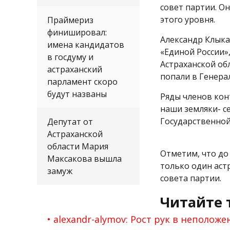
совет партии. О
этого уровня.
Праймериз
финишировал:
Александр Клыка
имена кандидатов
«Единой России»
в госдуму и
Астраханской об
астраханский
попали в Генера
парламент скоро
будут названы
Ряды членов кон
наши земляки- с
Государственной
Депутат от
Астраханской
области Мария
Отметим, что до 
Максакова вышла
только один астр
замуж
совета партии.
Читайте 
alexandr-alymov: Рост рук в неполож