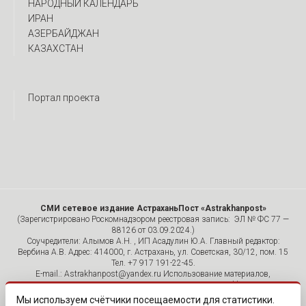
НАРОДНЫЙ КАЛЕНДАРЬ
ИРАН
АЗЕРБАЙДЖАН
КАЗАХСТАН
Портал проекта
СМИ сетевое издание АстраханьПост «Astrakhanpost»
(Зарегистрировано Роскомнадзором реестровая запись: ЭЛ № ФС 77 —
88126 от 03.09.2024.)
Соучредители: Алымов А.Н. , ИП Асадулин Ю.А. Главный редактор:
Вербина А.В. Адрес: 414000, г. Астрахань, ул. Советская, 30/12, пом. 15
Тел. +7 917 191-22-45.
E-mail.: Astrakhanpost@yandex.ru Использование материалов,
размещенных на страницах сетевого издания «Astrakhanpost»,
допускается исключительно с указанием источника и публикацией
Мы используем счётчики посещаемости для статистики.