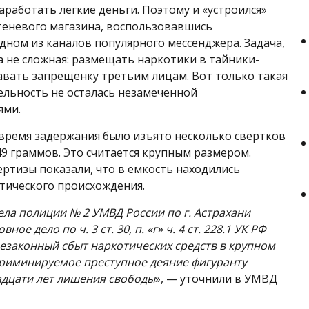
аработать легкие деньги. Поэтому и «устроился»
еневого магазина, воспользовавшись
дном из каналов популярного мессенджера. Задача,
а не сложная: размещать наркотики в тайники-
авать запрещенку третьим лицам. Вот только такая
ельность не осталась незамеченной
ями.
 время задержания было изъято несколько свертков
49 граммов. Это считается крупным размером.
ертизы показали, что в емкость находились
тического происхождения.
ела полиции № 2 УМВД России по г. Астрахани
ное дело по ч. 3 ст. 30, п. «г» ч. 4 ст. 228.1 УК РФ
езаконный сбыт наркотических средств в крупном
криминируемое преступное деяние фигуранту
адцати лет лишения свободы
», — уточнили в УМВД