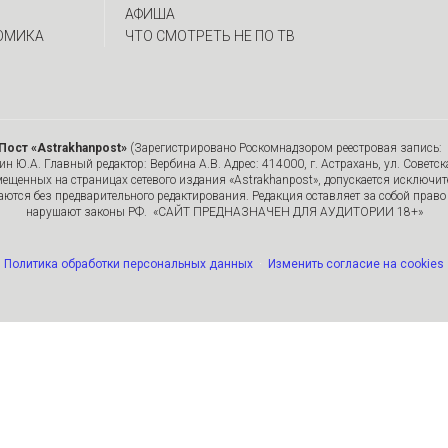
АФИША
ОМИКА
ЧТО СМОТРЕТЬ НЕ ПО ТВ
Пост «Astrakhanpost»
(Зарегистрировано Роскомнадзором реестровая запись: 
 Ю.А. Главный редактор: Вербина А.В. Адрес: 414000, г. Астрахань, ул. Советска
мещенных на страницах сетевого издания «Astrakhanpost», допускается исключи
ются без предварительного редактирования. Редакция оставляет за собой право 
нарушают законы РФ. «САЙТ ПРЕДНАЗНАЧЕН ДЛЯ АУДИТОРИИ 18+»
Политика обработки персональных данных
·
Изменить согласие на cookies