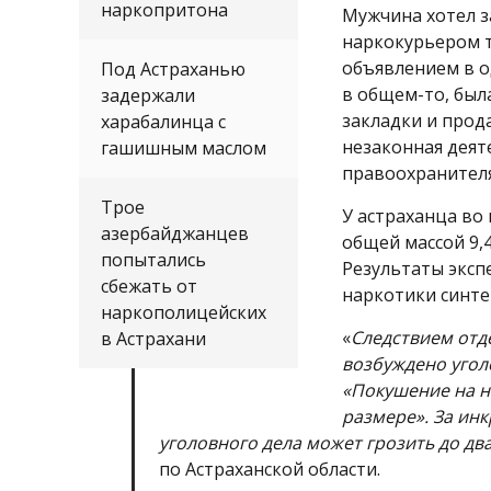
наркопритона
Мужчина хотел з
наркокурьером т
объявлением в о
Под Астраханью
в общем-то, был
задержали
закладки и прод
харабалинца с
незаконная деят
гашишным маслом
правоохранител
Трое
У астраханца во
азербайджанцев
общей массой 9,
попытались
Результаты эксп
сбежать от
наркотики синте
наркополицейских
«
Следствием отд
в Астрахани
возбуждено уголов
«Покушение на н
размере». За ин
уголовного дела может грозить до дв
по Астраханской области.