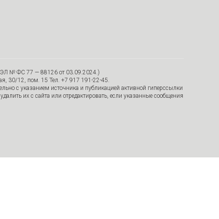
ЭЛ № ФС 77 — 88126 от 03.09.2024.)
я, 30/12, пом. 15 Тел. +7 917 191-22-45.
тельно с указанием источника и публикацией активной гиперссылки
удалить их с сайта или отредактировать, если указанные сообщения