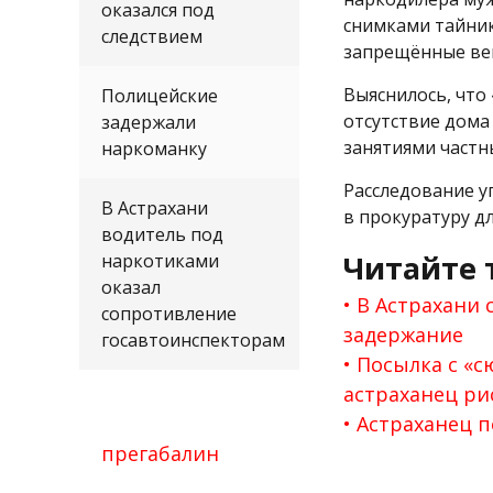
оказался под
снимками тайник
следствием
запрещённые ве
Выяснилось, что 
Полицейские
отсутствие дома
задержали
занятиями частн
наркоманку
Расследование у
В Астрахани
в прокуратуру д
водитель под
Читайте 
наркотиками
оказал
В Астрахани
сопротивление
задержание
госавтоинспекторам
Посылка с «с
астраханец ри
Астраханец п
прегабалин