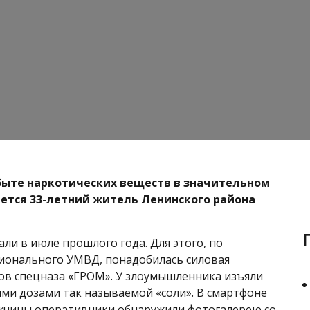
быте наркотических веществ в значительном
ется 33-летний житель Ленинского района
ли в июле прошлого года. Для этого, по
ионального УМВД, понадобилась силовая
в спецназа «ГРОМ». У злоумышленника изъяли
ыми дозами так называемой «соли». В смартфоне
жчины оперативники обнаружили фотогалерею со