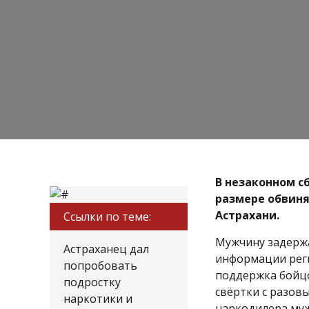
В незаконном с
размере обвиня
Астрахани.
Ссылки по теме:
Мужчину задержа
Астраханец дал
информации рег
попробовать
поддержка бойцо
подростку
свёртки с разов
наркотики и
наркодилера му