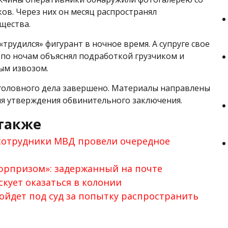
ов. Через них он месяц распространял
щества.
«трудился» фигурант в ночное время. А супруге свое
 по ночам объяснял подработкой грузчиком и
ым извозом.
головного дела завершено. Материалы направлены
ля утверждения обвинительного заключения.
также
 сотрудники МВД провели очередное
юрпризом»: задержанный на почте
скует оказаться в колонии
ойдет под суд за попытку распространить