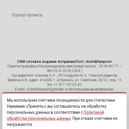
Портал проекта
СМИ сетевое издание АстраханьПост «Astrakhanpost»
(Зарегистрировано Роскомнадзором реестровая запись: ЭЛ № ФС 77 —
88126 от 03.09.2024.)
Соучредители: Алымов А.Н. , ИП Асадулин Ю.А. Главный редактор:
Вербина А.В. Адрес: 414000, г. Астрахань, ул. Советская, 30/12, пом. 15
Тел. +7 917 191-22-45.
E-mail.: Astrakhanpost@yandex.ru Использование материалов,
размещенных на страницах сетевого издания «Astrakhanpost»,
допускается исключительно с указанием источника и публикацией
Мы используем счётчики посещаемости для статистики.
активной гиперссылки на портал Astrakhanpost.ru. Комментарии
Нажимая «Принять», вы соглашаетесь на обработку
читателей сайта размещаются без предварительного редактирования.
персональных данных в соответствии с
Политикой
Редакция оставляет за собой право удалить их с сайта или
отредактировать, если указанные сообщения нарушают законы РФ.
обработки персональных данных
. При отказе счётчики не
«САЙТ ПРЕДНАЗНАЧЕН ДЛЯ АУДИТОРИИ 18+»
загружаются.