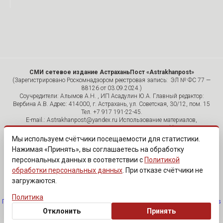
СМИ сетевое издание АстраханьПост «Astrakhanpost»
(Зарегистрировано Роскомнадзором реестровая запись: ЭЛ № ФС 77 —
88126 от 03.09.2024.)
Соучредители: Алымов А.Н. , ИП Асадулин Ю.А. Главный редактор:
Вербина А.В. Адрес: 414000, г. Астрахань, ул. Советская, 30/12, пом. 15
Тел. +7 917 191-22-45.
E-mail.: Astrakhanpost@yandex.ru Использование материалов,
размещенных на страницах сетевого издания «Astrakhanpost»,
допускается исключительно с указанием источника и публикацией
Мы используем счётчики посещаемости для статистики.
активной гиперссылки на портал Astrakhanpost.ru. Комментарии
Нажимая «Принять», вы соглашаетесь на обработку
читателей сайта размещаются без предварительного редактирования.
персональных данных в соответствии с
Политикой
Редакция оставляет за собой право удалить их с сайта или
отредактировать, если указанные сообщения нарушают законы РФ.
обработки персональных данных
. При отказе счётчики не
«САЙТ ПРЕДНАЗНАЧЕН ДЛЯ АУДИТОРИИ 18+»
загружаются.
Политика
Политика обработки персональных данных
·
Изменить согласие на cookies
Отклонить
Принять