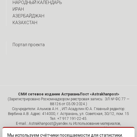
НАРОДНЫЙ КАЛЕНДАРЬ
ИРАН
АЗЕРБАЙДЖАН
КАЗАХСТАН
Портал проекта
СМИ сетевое издание АстраханьПост «Astrakhanpost»
(Зарегистрировано Роскомнадзором реестровая запись: ЭЛ № ФС 77 —
88126 от 03.09.2024.)
Соучредители: Алымов А.Н. , ИП Асадулин Ю.А. Главный редактор:
Вербина А.В. Адрес: 414000, г. Астрахань, ул. Советская, 30/12, пом. 15
Тел. +7 917 191-22-45.
E-mail.: Astrakhanpost@yandex.ru Использование материалов,
размещенных на страницах сетевого издания «Astrakhanpost»,
допускается исключительно с указанием источника и публикацией
Мы используем счётчики посещаемости для статистики.