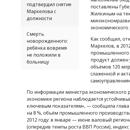
подтвердил снятие
поставлены Губе
Маркелова с
Жилкиным на тек
должности
минэкономразви
экономического 
Смерть
Как сообщил, от
новорожденного:
Маркелов, в 201
ребёнка вовремя
промышленного 
не положили в
продукт должен 
больницу
объёмов 120 млр
слаженной и акт
самоуправления»
По информации министра экономического ра
экономике региона наблюдается устойчивый
ключевым показателям», — сообщила глава в
на 8 %, объём промышленного производства 
2012 году: в январе — июне валовый регион
(опередив темпы роста ВВП России), индек