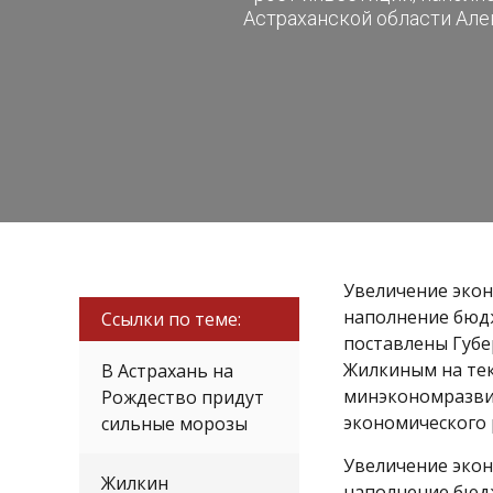
Астраханской области Але
Увеличение экон
наполнение бюдж
Ссылки по теме:
поставлены Губе
Жилкиным на тек
В Астрахань на
минэкономразви
Рождество придут
экономического 
сильные морозы
Увеличение экон
Жилкин
наполнение бюдж