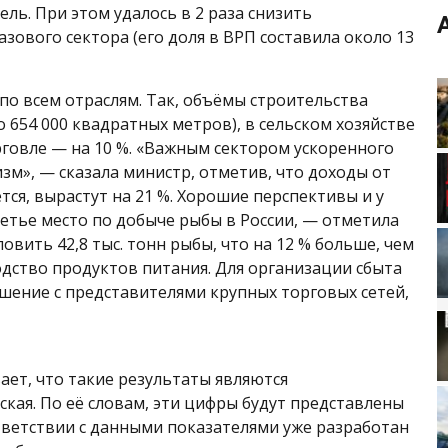
ль. При этом удалось в 2 раза снизить
зового сектора (его доля в ВРП составила около 13
по всем отраслям. Так, объёмы строительства
 654 000 квадратных метров), в сельском хозяйстве
рговле — на 10 %. «Важным сектором ускоренного
зм», — сказала министр, отметив, что доходы от
тся, вырастут на 21 %. Хорошие перспективы и у
ретье место по добыче рыбы в России, — отметила
ловить 42,8 тыс. тонн рыбы, что на 12 % больше, чем
водство продуктов питания. Для организации сбыта
шение с представителями крупных торговых сетей,
ает, что такие результаты являются
ая. По её словам, эти цифры будут представлены
ответствии с данными показателями уже разработан