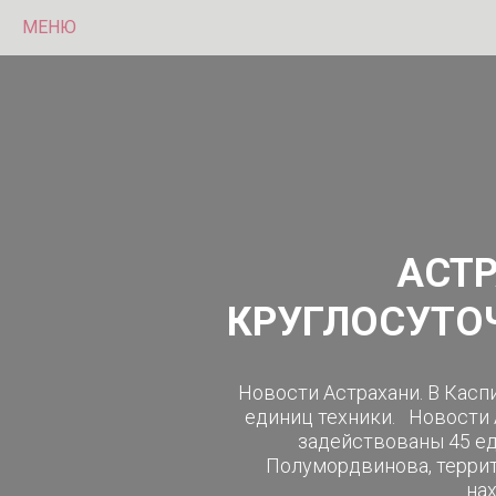
МЕНЮ
АСТ
КРУГЛОСУТО
Новости Астрахани. В Кас
единиц техники. Новости 
задействованы 45 ед
Полумордвинова, терри
нах