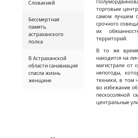
Полумордвино
Словакией
торговым центр
самом лучшем с
Бессмертная
срочного совеща
память
их обязаннос
астраханского
территорий.
полка
В то же время
находится на л
В Астраханской
магистрали от с
области санавиация
непогоды, кото
спасла жизнь
техники, в том 
женщине
во избежание о
пескосоляной с
центральные ули