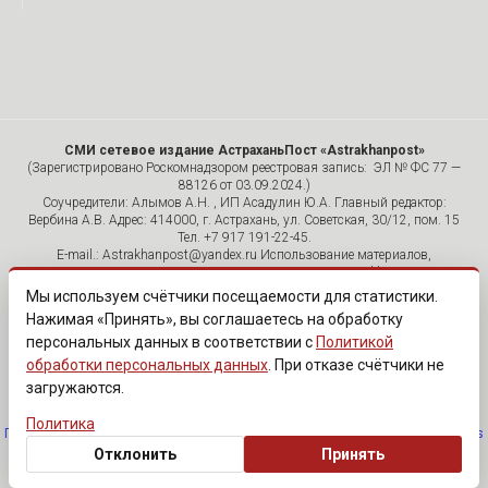
СМИ сетевое издание АстраханьПост «Astrakhanpost»
(Зарегистрировано Роскомнадзором реестровая запись: ЭЛ № ФС 77 —
88126 от 03.09.2024.)
Соучредители: Алымов А.Н. , ИП Асадулин Ю.А. Главный редактор:
Вербина А.В. Адрес: 414000, г. Астрахань, ул. Советская, 30/12, пом. 15
Тел. +7 917 191-22-45.
E-mail.: Astrakhanpost@yandex.ru Использование материалов,
размещенных на страницах сетевого издания «Astrakhanpost»,
допускается исключительно с указанием источника и публикацией
Мы используем счётчики посещаемости для статистики.
активной гиперссылки на портал Astrakhanpost.ru. Комментарии
Нажимая «Принять», вы соглашаетесь на обработку
читателей сайта размещаются без предварительного редактирования.
персональных данных в соответствии с
Политикой
Редакция оставляет за собой право удалить их с сайта или
отредактировать, если указанные сообщения нарушают законы РФ.
обработки персональных данных
. При отказе счётчики не
«САЙТ ПРЕДНАЗНАЧЕН ДЛЯ АУДИТОРИИ 18+»
загружаются.
Политика
Политика обработки персональных данных
·
Изменить согласие на cookies
Отклонить
Принять