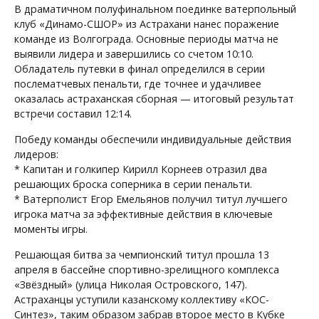
В драматичном полуфинальном поединке ватерпольный
клуб «Динамо-СШОР» из Астрахани нанес поражение
команде из Волгограда. Основные периоды матча не
выявили лидера и завершились со счетом 10:10.
Обладатель путевки в финал определился в серии
послематчевых пенальти, где точнее и удачливее
оказалась астраханская сборная — итоговый результат
встречи составил 12:14.
Победу команды обеспечили индивидуальные действия
лидеров:
* Капитан и голкипер Кирилл Корнеев отразил два
решающих броска соперника в серии пенальти.
* Ватерполист Егор Емельянов получил титул лучшего
игрока матча за эффективные действия в ключевые
моменты игры.
Решающая битва за чемпионский титул прошла 13
апреля в бассейне спортивно-зрелищного комплекса
«Звёздный» (улица Николая Островского, 147).
Астраханцы уступили казанскому коллективу «КОС-
Синтез», таким образом забрав второе место в Кубке