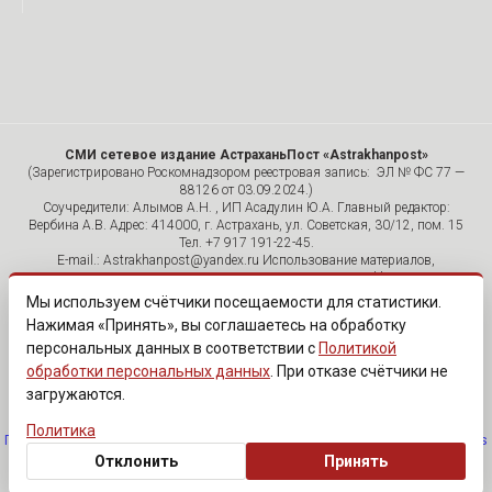
СМИ сетевое издание АстраханьПост «Astrakhanpost»
(Зарегистрировано Роскомнадзором реестровая запись: ЭЛ № ФС 77 —
88126 от 03.09.2024.)
Соучредители: Алымов А.Н. , ИП Асадулин Ю.А. Главный редактор:
Вербина А.В. Адрес: 414000, г. Астрахань, ул. Советская, 30/12, пом. 15
Тел. +7 917 191-22-45.
E-mail.: Astrakhanpost@yandex.ru Использование материалов,
размещенных на страницах сетевого издания «Astrakhanpost»,
допускается исключительно с указанием источника и публикацией
Мы используем счётчики посещаемости для статистики.
активной гиперссылки на портал Astrakhanpost.ru. Комментарии
Нажимая «Принять», вы соглашаетесь на обработку
читателей сайта размещаются без предварительного редактирования.
персональных данных в соответствии с
Политикой
Редакция оставляет за собой право удалить их с сайта или
отредактировать, если указанные сообщения нарушают законы РФ.
обработки персональных данных
. При отказе счётчики не
«САЙТ ПРЕДНАЗНАЧЕН ДЛЯ АУДИТОРИИ 18+»
загружаются.
Политика
Политика обработки персональных данных
·
Изменить согласие на cookies
Отклонить
Принять