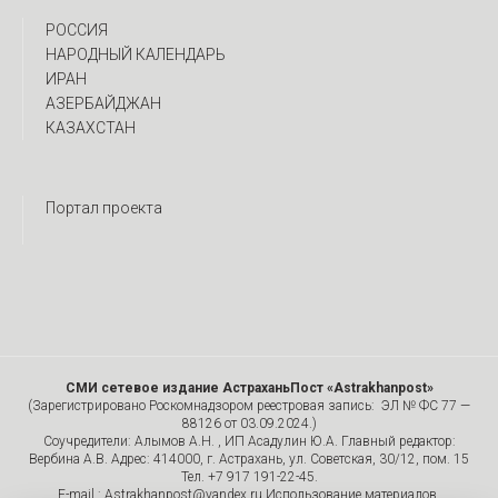
РОССИЯ
НАРОДНЫЙ КАЛЕНДАРЬ
ИРАН
АЗЕРБАЙДЖАН
КАЗАХСТАН
Портал проекта
СМИ сетевое издание АстраханьПост «Astrakhanpost»
(Зарегистрировано Роскомнадзором реестровая запись: ЭЛ № ФС 77 —
88126 от 03.09.2024.)
Соучредители: Алымов А.Н. , ИП Асадулин Ю.А. Главный редактор:
Вербина А.В. Адрес: 414000, г. Астрахань, ул. Советская, 30/12, пом. 15
Тел. +7 917 191-22-45.
E-mail.: Astrakhanpost@yandex.ru Использование материалов,