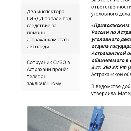
ответственности
Два инспектора
уголовного дела.
ГИБДД попали под
«
Приволжским 
следствие за
России по Астр
помощь
уголовного дел
астраханкам стать
отдела государ
автоледи
Астраханской о
обвиняемого в 
Сотрудник СИЗО в
3 ст. 290 УК РФ (
Астрахани пронёс
Астраханской обл
телефон
заключённому
В ведомстве доб
утвердила. Мате