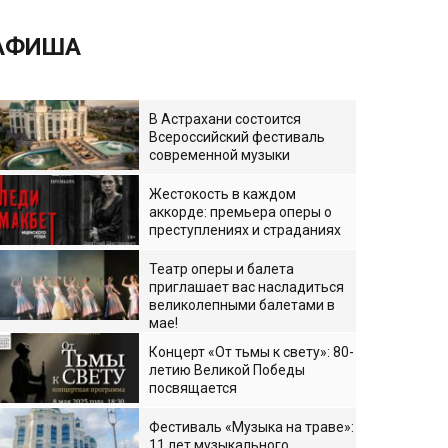
АФИША
В Астрахани состоится
Всероссийский фестиваль
современной музыки
Жестокость в каждом
аккорде: премьера оперы о
преступлениях и страданиях
Театр оперы и балета
приглашает вас насладиться
великолепными балетами в
мае!
Концерт «От тьмы к свету»: 80-
летию Великой Победы
посвящается
Фестиваль «Музыка на траве»:
11 лет музыкального