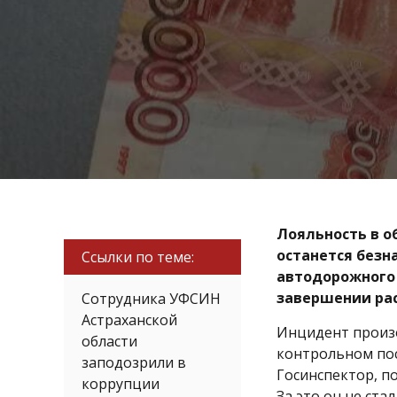
Лояльность в о
останется безн
Ссылки по теме:
автодорожного 
завершении рас
Сотрудника УФСИН
Астраханской
Инцидент произо
области
контрольном пос
заподозрили в
Госинспектор, по
коррупции
За это он не ст