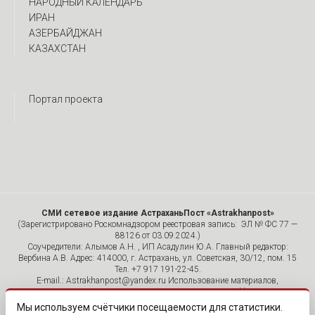
НАРОДНЫЙ КАЛЕНДАРЬ
ИРАН
АЗЕРБАЙДЖАН
КАЗАХСТАН
Портал проекта
СМИ сетевое издание АстраханьПост «Astrakhanpost»
(Зарегистрировано Роскомнадзором реестровая запись: ЭЛ № ФС 77 —
88126 от 03.09.2024.)
Соучредители: Алымов А.Н. , ИП Асадулин Ю.А. Главный редактор:
Вербина А.В. Адрес: 414000, г. Астрахань, ул. Советская, 30/12, пом. 15
Тел. +7 917 191-22-45.
E-mail.: Astrakhanpost@yandex.ru Использование материалов,
размещенных на страницах сетевого издания «Astrakhanpost»,
допускается исключительно с указанием источника и публикацией
Мы используем счётчики посещаемости для статистики.
активной гиперссылки на портал Astrakhanpost.ru. Комментарии