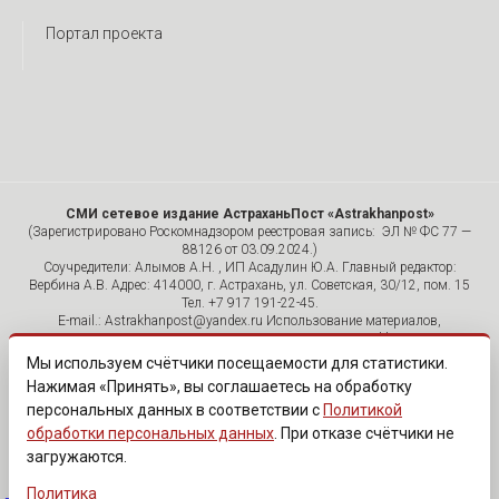
Портал проекта
СМИ сетевое издание АстраханьПост «Astrakhanpost»
(Зарегистрировано Роскомнадзором реестровая запись: ЭЛ № ФС 77 —
88126 от 03.09.2024.)
Соучредители: Алымов А.Н. , ИП Асадулин Ю.А. Главный редактор:
Вербина А.В. Адрес: 414000, г. Астрахань, ул. Советская, 30/12, пом. 15
Тел. +7 917 191-22-45.
E-mail.: Astrakhanpost@yandex.ru Использование материалов,
размещенных на страницах сетевого издания «Astrakhanpost»,
допускается исключительно с указанием источника и публикацией
Мы используем счётчики посещаемости для статистики.
активной гиперссылки на портал Astrakhanpost.ru. Комментарии
Нажимая «Принять», вы соглашаетесь на обработку
читателей сайта размещаются без предварительного редактирования.
персональных данных в соответствии с
Политикой
Редакция оставляет за собой право удалить их с сайта или
отредактировать, если указанные сообщения нарушают законы РФ.
обработки персональных данных
. При отказе счётчики не
«САЙТ ПРЕДНАЗНАЧЕН ДЛЯ АУДИТОРИИ 18+»
загружаются.
Политика