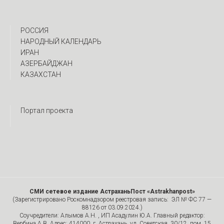
РОССИЯ
НАРОДНЫЙ КАЛЕНДАРЬ
ИРАН
АЗЕРБАЙДЖАН
КАЗАХСТАН
Портал проекта
СМИ сетевое издание АстраханьПост «Astrakhanpost»
(Зарегистрировано Роскомнадзором реестровая запись: ЭЛ № ФС 77 —
88126 от 03.09.2024.)
Соучредители: Алымов А.Н. , ИП Асадулин Ю.А. Главный редактор:
Вербина А.В. Адрес: 414000, г. Астрахань, ул. Советская, 30/12, пом. 15