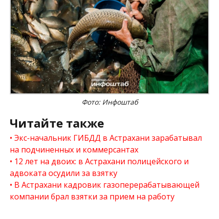
Фото: Инфоштаб
Читайте также
Экс-начальник ГИБДД в Астрахани зарабатывал
на подчиненных и коммерсантах
12 лет на двоих: в Астрахани полицейского и
адвоката осудили за взятку
В Астрахани кадровик газоперерабатывающей
компании брал взятки за прием на работу