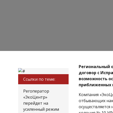
Региональный о
договор с Испр
возможность ос
Ссылки по теме:
приближенных 
Регоператор
Компания «ЭкоЦе
«ЭкоЦентр»
отбывающих нака
перейдет на
осуществляется 
усиленный режим
колония № 10 УФ