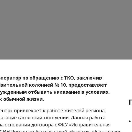
ператор по обращению с ТКО, заключив
авительной колонией № 10, предоставляет
ужденным отбывать наказание в условиях,
к обычной жизни.
нтр» привлекает к работе жителей региона,
зание в колонии-поселении. Данная работа
на основании договора с ФКУ «Исправительная
СИН России по Астраханской области», об оказании