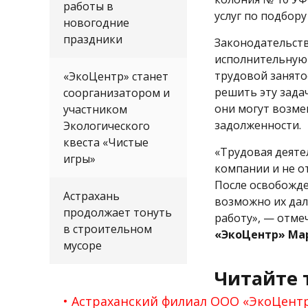
работы в
услуг по подбор
новогодние
праздники
Законодательств
исполнительную 
трудовой занято
«ЭкоЦентр» станет
решить эту зада
соорганизатором и
они могут возме
участником
задолженности.
Экологического
квеста «Чистые
«Трудовая деяте
игры»
компании и не о
После освобожде
Астрахань
возможно их дал
продолжает тонуть
работу», — отме
в строительном
«ЭкоЦентр» Ма
мусоре
Читайте 
Астраханский филиал ООО «ЭкоЦентр