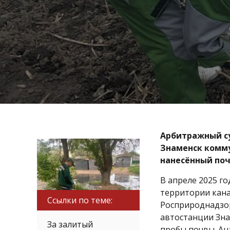
Арбитражный су
Знаменск комму
нанесённый поч
В апреле 2025 г
территории кан
Ссылки по теме:
Росприроднадзор
автостанции Зна
За залитый
пробы почвы. А