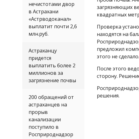
нечистотами двор
загрязняющих ве
в Астрахани
квадратных метр
«Астрводоканал»
выплатит почти 2,6
Проверка устано
млн.руб.
находятся на ба
Росприроднадзор
предложил комп
Астраханцу
этого не сделало
придется
выплатить более 2
После этого ведо
миллионов за
сторону. Решение
загрязнение почвы
Росприроднадзо
решения.
200 обращений от
астраханцев на
прорыв
канализации
поступило в
Росприроднадзор