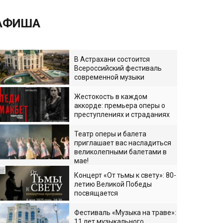
АФИША
В Астрахани состоится
Всероссийский фестиваль
современной музыки
Жестокость в каждом
аккорде: премьера оперы о
преступлениях и страданиях
Театр оперы и балета
приглашает вас насладиться
великолепными балетами в
мае!
Концерт «От тьмы к свету»: 80-
летию Великой Победы
посвящается
Фестиваль «Музыка на траве»:
11 лет музыкального