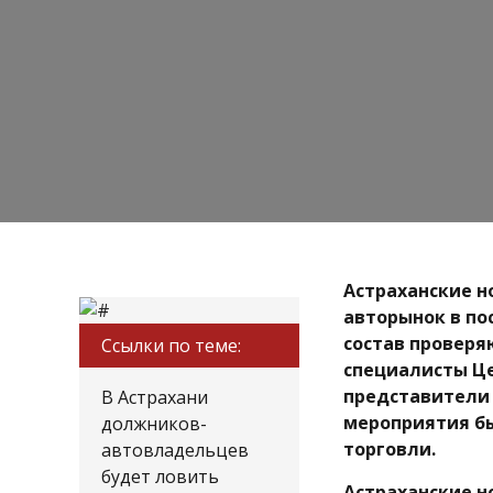
Астраханские н
авторынок в по
состав провер
Ссылки по теме:
специалисты Це
представители к
В Астрахани
мероприятия б
должников-
торговли.
автовладельцев
будет ловить
Астраханские н