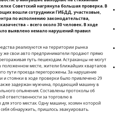
селке Советский нагрянула большая проверка. В
яющих вошли сотрудники ГИБДД, участковые,
нтра по исполнению законодательства,
азачества – всего около 30 человек. В ходе
ыло выявлено немало нарушений правил
едства реализуются на территории рынка
му же свои авто предприниматели продают прямо
ерегораживая путь пешеходам. Астраханцы не могут
в положенном месте, жители ближайших кварталов
 что пути проезда перегорожены. За нарушение
и и стоянки в ходе проверки было привлечено 29
 также задержан мужчина, продающий машину в
ольного опьянения. Составлены протоколы об
й ответственности за торговлю в
 для этого местах. Одну машину, хозяин которой
я себя обнаружить, пришлось эвакуировать.