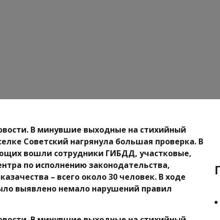
овости. В минувшие выходные на стихийный
селке Советский нагрянула большая проверка. В
яющих вошли сотрудники ГИБДД, участковые,
нтра по исполнению законодательства,
азачества – всего около 30 человек. В ходе
ыло выявлено немало нарушений правил
овости. В минувшие выходные на стихийный