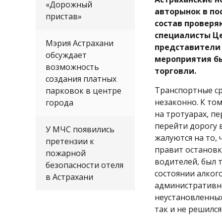
«Дорожный
авторынок в по
пристав»
состав провер
специалисты Це
Мэрия Астрахани
представители к
обсуждает
мероприятия б
возможность
торговли.
создания платных
Транспортные ср
парковок в центре
незаконно. К то
города
на тротуарах, п
перейти дорогу 
У МЧС появились
жалуются на то,
претензии к
правит остановк
пожарной
водителей, был
безопасности отеля
состоянии алког
в Астрахани
административно
неустановленных
так и не решилс