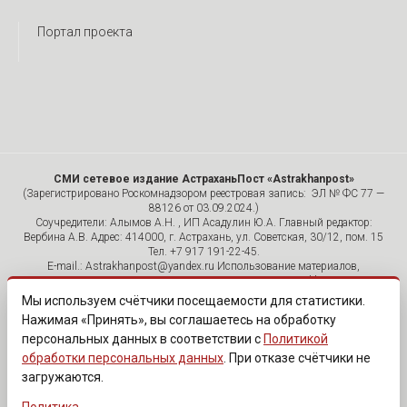
Портал проекта
СМИ сетевое издание АстраханьПост «Astrakhanpost»
(Зарегистрировано Роскомнадзором реестровая запись: ЭЛ № ФС 77 —
88126 от 03.09.2024.)
Соучредители: Алымов А.Н. , ИП Асадулин Ю.А. Главный редактор:
Вербина А.В. Адрес: 414000, г. Астрахань, ул. Советская, 30/12, пом. 15
Тел. +7 917 191-22-45.
E-mail.: Astrakhanpost@yandex.ru Использование материалов,
размещенных на страницах сетевого издания «Astrakhanpost»,
допускается исключительно с указанием источника и публикацией
Мы используем счётчики посещаемости для статистики.
активной гиперссылки на портал Astrakhanpost.ru. Комментарии
Нажимая «Принять», вы соглашаетесь на обработку
читателей сайта размещаются без предварительного редактирования.
персональных данных в соответствии с
Политикой
Редакция оставляет за собой право удалить их с сайта или
отредактировать, если указанные сообщения нарушают законы РФ.
обработки персональных данных
. При отказе счётчики не
«САЙТ ПРЕДНАЗНАЧЕН ДЛЯ АУДИТОРИИ 18+»
загружаются.