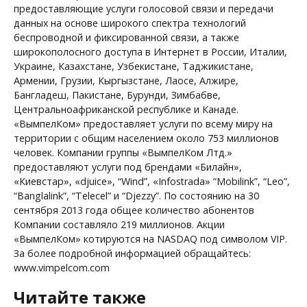
предоставляющие услуги голосовой связи и передачи
данных на основе широкого спектра технологий
беспроводной и фиксированной связи, а также
широкополосного доступа в Интернет в России, Италии,
Украине, Казахстане, Узбекистане, Таджикистане,
Армении, Грузии, Кыргызстане, Лаосе, Алжире,
Бангладеш, Пакистане, Бурунди, Зимбабве,
Центральноафриканской республике и Канаде.
«ВымпелКом» предоставляет услуги по всему миру на
территории с общим населением около 753 миллионов
человек. Компании группы «ВымпелКом Лтд.»
предоставляют услуги под брендами «Билайн»,
«Киевстар», «djuice», “Wind”, «Infostrada» “Mobilink”, “Leo”,
“Banglalink”, “Telecel” и “Djezzy”. По состоянию на 30
сентября 2013 года общее количество абонентов
Компании составляло 219 миллионов. Акции
«ВымпелКом» котируются на NASDAQ под символом VIP.
За более подробной информацией обращайтесь:
www.vimpelcom.com
Читайте также