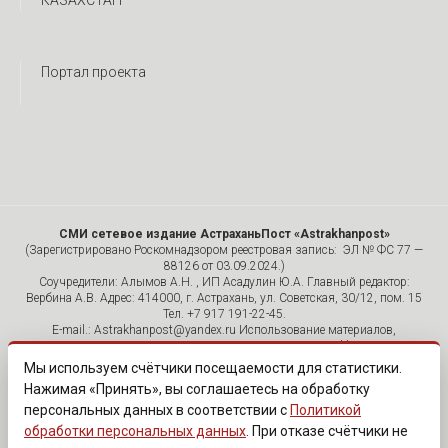
КАЗАХСТАН
Портал проекта
СМИ сетевое издание АстраханьПост «Astrakhanpost»
(Зарегистрировано Роскомнадзором реестровая запись: ЭЛ № ФС 77 —
88126 от 03.09.2024.)
Соучредители: Алымов А.Н. , ИП Асадулин Ю.А. Главный редактор:
Вербина А.В. Адрес: 414000, г. Астрахань, ул. Советская, 30/12, пом. 15
Тел. +7 917 191-22-45.
E-mail.: Astrakhanpost@yandex.ru Использование материалов,
размещенных на страницах сетевого издания «Astrakhanpost»,
допускается исключительно с указанием источника и публикацией
Мы используем счётчики посещаемости для статистики.
активной гиперссылки на портал Astrakhanpost.ru. Комментарии
Нажимая «Принять», вы соглашаетесь на обработку
читателей сайта размещаются без предварительного редактирования.
персональных данных в соответствии с
Политикой
Редакция оставляет за собой право удалить их с сайта или
отредактировать, если указанные сообщения нарушают законы РФ.
обработки персональных данных
. При отказе счётчики не
«САЙТ ПРЕДНАЗНАЧЕН ДЛЯ АУДИТОРИИ 18+»