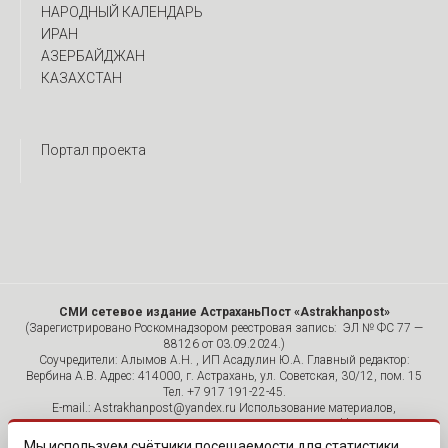
НАРОДНЫЙ КАЛЕНДАРЬ
ИРАН
АЗЕРБАЙДЖАН
КАЗАХСТАН
Портал проекта
СМИ сетевое издание АстраханьПост «Astrakhanpost»
(Зарегистрировано Роскомнадзором реестровая запись: ЭЛ № ФС 77 —
88126 от 03.09.2024.)
Соучредители: Алымов А.Н. , ИП Асадулин Ю.А. Главный редактор:
Вербина А.В. Адрес: 414000, г. Астрахань, ул. Советская, 30/12, пом. 15
Тел. +7 917 191-22-45.
E-mail.: Astrakhanpost@yandex.ru Использование материалов,
размещенных на страницах сетевого издания «Astrakhanpost»,
допускается исключительно с указанием источника и публикацией
Мы используем счётчики посещаемости для статистики.