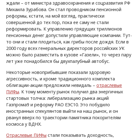
ждали – от министра здравоохранения и соцразвития РФ
Михаила Зурабова. Он стал проводником пенсионной
реформы, кстати, на мой взгляд, практически
совершенной до тех пор, пока ее саму не стали
реформировать. К управлению грядущих триллионов
пенсионных денег допустили управляющие компании. Тут-
то они и стали плодиться, как грибы после дождя. Если в
2000 году всех генеральных директоров российских УК
можно было разместить в кузове «Газели», то через пару
лет уже понадобился бы двухпалубный автобус.
Некоторые новоприбывшие показали здоровую
агрессивность, и кроме традиционного комплекта
облигации-акции предложили невидаль –
отраслевые
ПИФы
. К тому моменту рынок получил два энергичных
стартовых толчка: либерализацию рынка акций
Газпрома
9
и реформу РАО ЕЭС
10
. Это побудило
иностранных спекулянтов выйти на наш рынок, и он
рванул вверх по траектории памятника покорителям
космоса у ВДНХ.
Отраслевые ПИФы
стали показывать доходность,