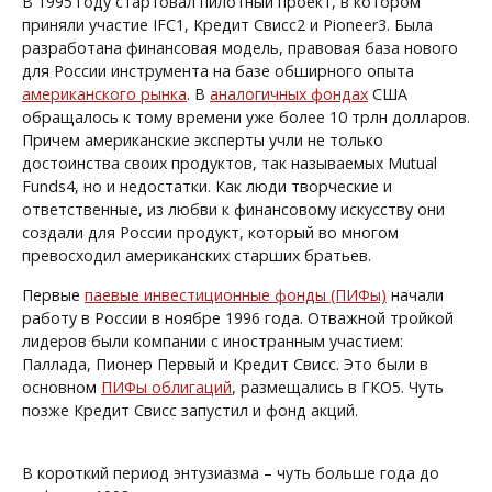
В 1995 году стартовал пилотный проект, в котором
приняли участие IFC
1
, Кредит Свисс
2
и Pioneer
3
. Была
разработана финансовая модель, правовая база нового
для России инструмента на базе обширного опыта
американского рынка
. В
аналогичных фондах
США
обращалось к тому времени уже более 10 трлн долларов.
Причем американские эксперты учли не только
достоинства своих продуктов, так называемых Mutual
Funds
4
, но и недостатки. Как люди творческие и
ответственные, из любви к финансовому искусству они
создали для России продукт, который во многом
превосходил американских старших братьев.
Первые
паевые инвестиционные фонды (ПИФы)
начали
работу в России в ноябре 1996 года. Отважной тройкой
лидеров были компании с иностранным участием:
Паллада, Пионер Первый и Кредит Свисс. Это были в
основном
ПИФы облигаций
, размещались в ГКО
5
. Чуть
позже Кредит Свисс запустил и фонд акций.
В короткий период энтузиазма – чуть больше года до