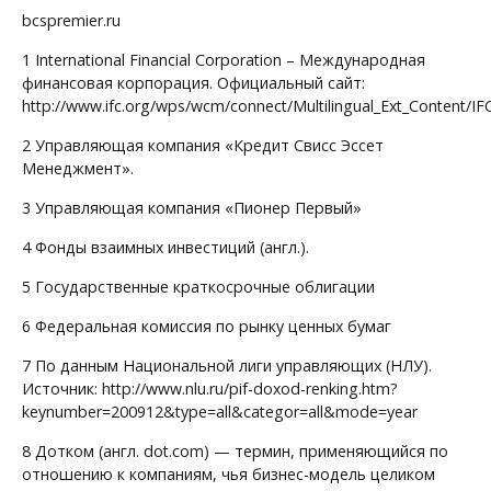
bcspremier.ru
1
International Financial Corporation – Международная
финансовая корпорация. Официальный сайт:
http://www.ifc.org/wps/wcm/connect/Multilingual_Ext_Content/I
2
Управляющая компания «Кредит Свисс Эссет
Менеджмент».
3
Управляющая компания «Пионер Первый»
4
Фонды взаимных инвестиций (англ.).
5
Государственные краткосрочные облигации
6
Федеральная комиссия по рынку ценных бумаг
7
По данным Национальной лиги управляющих (НЛУ).
Источник: http://www.nlu.ru/pif-doxod-renking.htm?
keynumber=200912&type=all&categor=all&mode=year
8
Дотком (англ. dot.com) — термин, применяющийся по
отношению к компаниям, чья бизнес-модель целиком