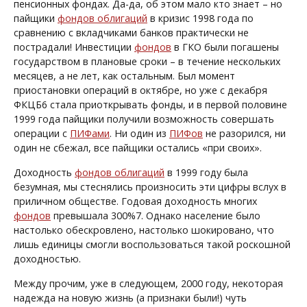
пенсионных фондах. Да-да, об этом мало кто знает – но
пайщики
фондов облигаций
в кризис 1998 года по
сравнению с вкладчиками банков практически не
пострадали! Инвестиции
фондов
в ГКО были погашены
государством в плановые сроки – в течение нескольких
месяцев, а не лет, как остальным. Был момент
приостановки операций в октябре, но уже с декабря
ФКЦБ
6
стала приоткрывать фонды, и в первой половине
1999 года пайщики получили возможность совершать
операции с
ПИФами
. Ни один из
ПИФов
не разорился, ни
один не сбежал, все пайщики остались «при своих».
Доходность
фондов облигаций
в 1999 году была
безумная, мы стеснялись произносить эти цифры вслух в
приличном обществе. Годовая доходность многих
фондов
превышала 300%
7
. Однако население было
настолько обескровлено, настолько шокировано, что
лишь единицы смогли воспользоваться такой роскошной
доходностью.
Между прочим, уже в следующем, 2000 году, некоторая
надежда на новую жизнь (а признаки были!) чуть