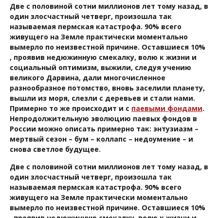
Две с половиной сотни миллионов лет тому назад, в
один злосчастный четверг, произошла так
называемая пермская катастрофа. 90% всего
живущего на Земле практически моментально
вымерло по неизвестной причине. Оставшиеся 10%
, проявив недюжинную смекалку, волю к жизни и
социальный оптимизм, выжили, следуя учению
великого Дарвина, дали многочисленное
разнообразное потомство, вновь заселили планету,
вышли из моря, слезли с деревьев и стали нами.
Примерно то же происходит и с
паевыми фондами
.
Непродолжительную эволюцию паевых фондов в
России можно описать примерно так: энтузиазм –
мертвый сезон – бум – коллапс – недоумение – и
снова светлое будущее.
Две с половиной сотни миллионов лет тому назад, в
один злосчастный четверг, произошла так
называемая пермская катастрофа. 90% всего
живущего на Земле практически моментально
вымерло по неизвестной причине. Оставшиеся 10%
, проявив недюжинную смекалку, волю к жизни и