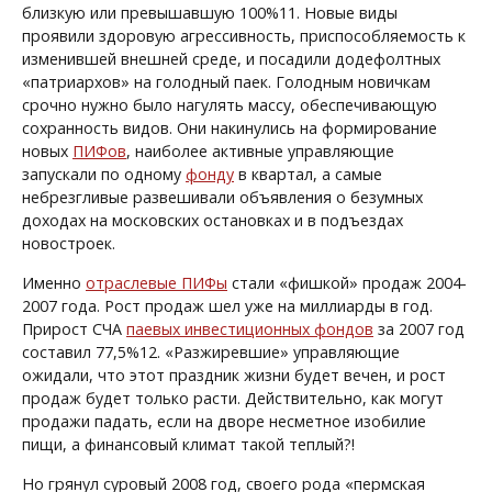
близкую или превышавшую 100%
11
. Новые виды
проявили здоровую агрессивность, приспособляемость к
изменившей внешней среде, и посадили додефолтных
«патриархов» на голодный паек. Голодным новичкам
срочно нужно было нагулять массу, обеспечивающую
сохранность видов. Они накинулись на формирование
новых
ПИФов
, наиболее активные управляющие
запускали по одному
фонду
в квартал, а самые
небрезгливые развешивали объявления о безумных
доходах на московских остановках и в подъездах
новостроек.
Именно
отраслевые ПИФы
стали «фишкой» продаж 2004-
2007 года. Рост продаж шел уже на миллиарды в год.
Прирост СЧА
паевых инвестиционных фондов
за 2007 год
составил 77,5%
12
. «Разжиревшие» управляющие
ожидали, что этот праздник жизни будет вечен, и рост
продаж будет только расти. Действительно, как могут
продажи падать, если на дворе несметное изобилие
пищи, а финансовый климат такой теплый?!
Но грянул суровый 2008 год, своего рода «пермская