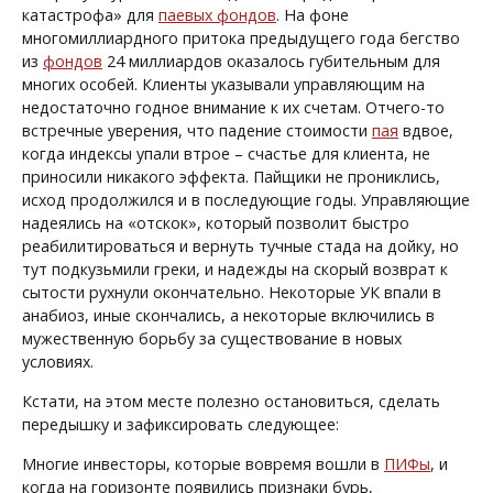
катастрофа» для
паевых фондов
. На фоне
многомиллиардного притока предыдущего года бегство
из
фондов
24 миллиардов оказалось губительным для
многих особей. Клиенты указывали управляющим на
недостаточно годное внимание к их счетам. Отчего-то
встречные уверения, что падение стоимости
пая
вдвое,
когда индексы упали втрое – счастье для клиента, не
приносили никакого эффекта. Пайщики не прониклись,
исход продолжился и в последующие годы. Управляющие
надеялись на «отскок», который позволит быстро
реабилитироваться и вернуть тучные стада на дойку, но
тут подкузьмили греки, и надежды на скорый возврат к
сытости рухнули окончательно. Некоторые УК впали в
анабиоз, иные скончались, а некоторые включились в
мужественную борьбу за существование в новых
условиях.
Кстати, на этом месте полезно остановиться, сделать
передышку и зафиксировать следующее:
Многие инвесторы, которые вовремя вошли в
ПИФы
, и
когда на горизонте появились признаки бурь,