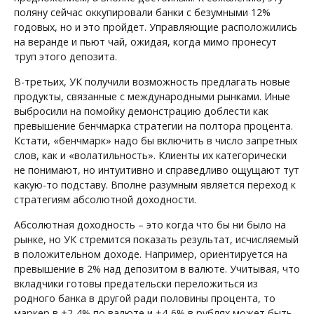
поляну сейчас оккупировали банки с безумными 12%
годовых, но и это пройдет. Управляющие расположились
на веранде и пьют чай, ожидая, когда мимо пронесут
труп этого депозита.
В-третьих, УК получили возможность предлагать новые
продукты, связанные с международными рынками. Иные
выбросили на помойку демонстрацию доблести как
превышение бенчмарка стратегии на полтора процента.
Кстати, «бенчмарк» надо бы включить в число запретных
слов, как и «волатильность». Клиенты их категорически
не понимают, но интуитивно и справедливо ощущают тут
какую-то подставу. Вполне разумным является переход к
стратегиям абсолютной доходности.
Абсолютная доходность – это когда что бы ни было на
рынке, но УК стремится показать результат, исчисляемый
в положительном доходе. Например, ориентируется на
превышение в 2% над депозитом в валюте. Учитывая, что
вкладчики готовы предательски переложиться из
родного банка в другой ради половины процента, то
маркер в +2-4% по валюте и +4-6% в рублях может быть