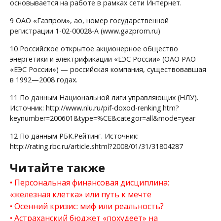
основывается на работе в рамках сети Интернет.
9
ОАО «Газпром», ао, номер государственной
регистрации 1-02-00028-А (www.gazprom.ru)
10
Российское открытое акционерное общество
энергетики и электрификации «ЕЭС России» (ОАО РАО
«ЕЭС России») — российская компания, существовавшая
в 1992—2008 годах.
11
По данным Национальной лиги управляющих (НЛУ).
Источник: http://www.nlu.ru/pif-doxod-renking.htm?
keynumber=200601&type=%CE&categor=all&mode=year
12
По данным РБК.Рейтинг. Источник:
http://rating.rbc.ru/article.shtml?2008/01/31/31804287
Читайте также
Персональная финансовая дисциплина:
«железная клетка» или путь к мечте
Осенний кризис: миф или реальность?
Астраханский бюджет «похудеет» на