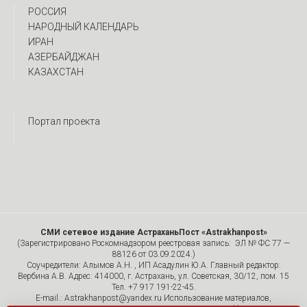
РОССИЯ
НАРОДНЫЙ КАЛЕНДАРЬ
ИРАН
АЗЕРБАЙДЖАН
КАЗАХСТАН
Портал проекта
СМИ сетевое издание АстраханьПост «Astrakhanpost»
(Зарегистрировано Роскомнадзором реестровая запись: ЭЛ № ФС 77 —
88126 от 03.09.2024.)
Соучредители: Алымов А.Н. , ИП Асадулин Ю.А. Главный редактор:
Вербина А.В. Адрес: 414000, г. Астрахань, ул. Советская, 30/12, пом. 15
Тел. +7 917 191-22-45.
E-mail.: Astrakhanpost@yandex.ru Использование материалов,