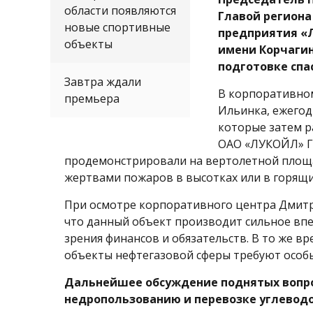
области появляются
Главой региона
новые спортивные
предприятия «Л
объекты
имени Корчагин
подготовке спа
Завтра ждали
В корпоративном
премьера
Ильинка, ежегод
которые затем р
ОАО «ЛУКОЙЛ» Г
продемонстрировали на вертолетной площа
жертвами пожаров в высотках или в горящи
При осмотре корпоративного центра Дмитр
что данный объект производит сильное впе
зрения финансов и обязательств. В то же в
объекты нефтегазовой сферы требуют особы
Дальнейшее обсуждение поднятых вопро
недропользованию и перевозке углеводо