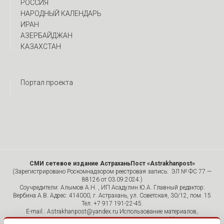
РОССИЯ
НАРОДНЫЙ КАЛЕНДАРЬ
ИРАН
АЗЕРБАЙДЖАН
КАЗАХСТАН
Портал проекта
СМИ сетевое издание АстраханьПост «Astrakhanpost»
(Зарегистрировано Роскомнадзором реестровая запись: ЭЛ № ФС 77 —
88126 от 03.09.2024.)
Соучредители: Алымов А.Н. , ИП Асадулин Ю.А. Главный редактор:
Вербина А.В. Адрес: 414000, г. Астрахань, ул. Советская, 30/12, пом. 15
Тел. +7 917 191-22-45.
E-mail.: Astrakhanpost@yandex.ru Использование материалов,
размещенных на страницах сетевого издания «Astrakhanpost»,