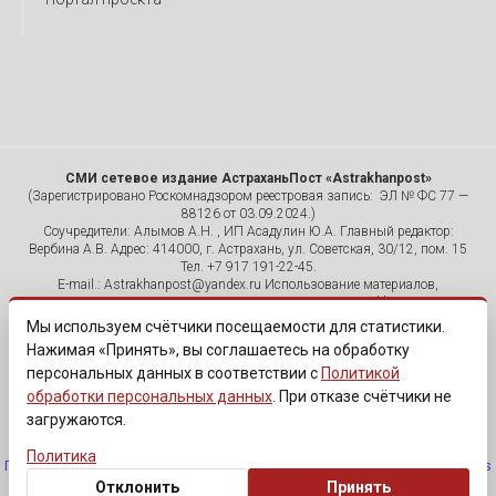
СМИ сетевое издание АстраханьПост «Astrakhanpost»
(Зарегистрировано Роскомнадзором реестровая запись: ЭЛ № ФС 77 —
88126 от 03.09.2024.)
Соучредители: Алымов А.Н. , ИП Асадулин Ю.А. Главный редактор:
Вербина А.В. Адрес: 414000, г. Астрахань, ул. Советская, 30/12, пом. 15
Тел. +7 917 191-22-45.
E-mail.: Astrakhanpost@yandex.ru Использование материалов,
размещенных на страницах сетевого издания «Astrakhanpost»,
допускается исключительно с указанием источника и публикацией
Мы используем счётчики посещаемости для статистики.
активной гиперссылки на портал Astrakhanpost.ru. Комментарии
Нажимая «Принять», вы соглашаетесь на обработку
читателей сайта размещаются без предварительного редактирования.
персональных данных в соответствии с
Политикой
Редакция оставляет за собой право удалить их с сайта или
отредактировать, если указанные сообщения нарушают законы РФ.
обработки персональных данных
. При отказе счётчики не
«САЙТ ПРЕДНАЗНАЧЕН ДЛЯ АУДИТОРИИ 18+»
загружаются.
Политика
Политика обработки персональных данных
·
Изменить согласие на cookies
Отклонить
Принять